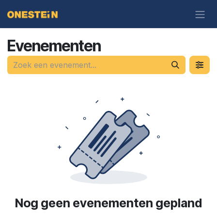
Overslaan naar inhoud
Evenementen
Nog geen evenementen gepland