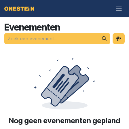
Overslaan naar inhoud
Evenementen
Nog geen evenementen gepland